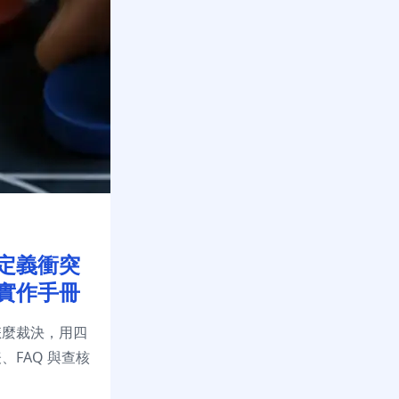
定義衝突
實作手冊
怎麼裁決，用四
FAQ 與查核