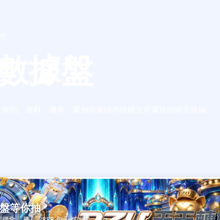
研究
數據盤
、規則、資料、機率、案例與風險界線建立可重現的研究路線。
盤等你抽
盤機會，最高 2888 每天都能中。