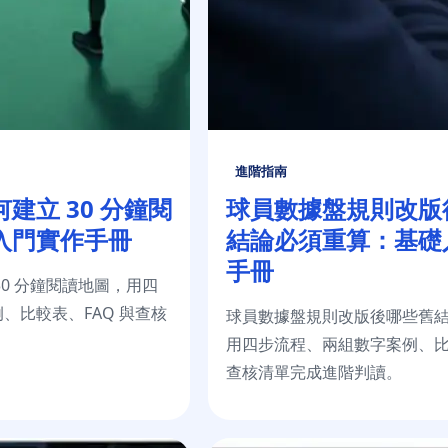
進階指南
建立 30 分鐘閱
球員數據盤規則改版
入門實作手冊
結論必須重算：基礎
手冊
30 分鐘閱讀地圖，用四
、比較表、FAQ 與查核
球員數據盤規則改版後哪些舊
用四步流程、兩組數字案例、比較
查核清單完成進階判讀。