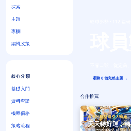
探索
主題
籃球盤勢 · 112 篇
球員
專欄
編輯政策
不靠口號，從定義
核心分類
瀏覽 8 個完整主題 →
基礎入門
合作推薦
資料查證
機率價格
今天的轉盤還沒人轉走
天天轉好運，轉
策略流程
單筆存款 3000 就送轉