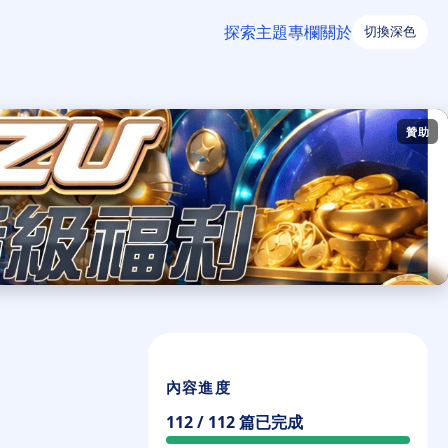
探索
主題
專欄
關於
切換深色
贊助
內容進度
112 / 112 篇已完成