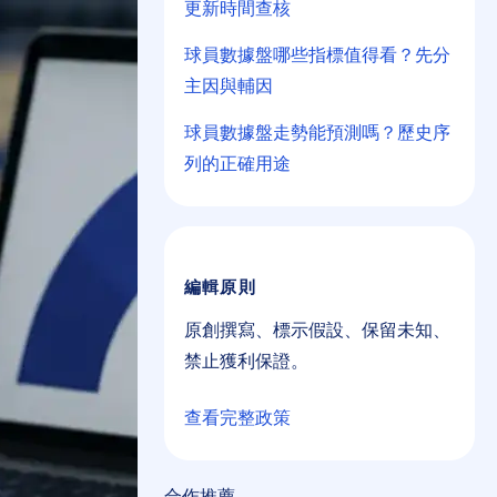
更新時間查核
球員數據盤哪些指標值得看？先分
主因與輔因
球員數據盤走勢能預測嗎？歷史序
列的正確用途
編輯原則
原創撰寫、標示假設、保留未知、
禁止獲利保證。
查看完整政策
合作推薦