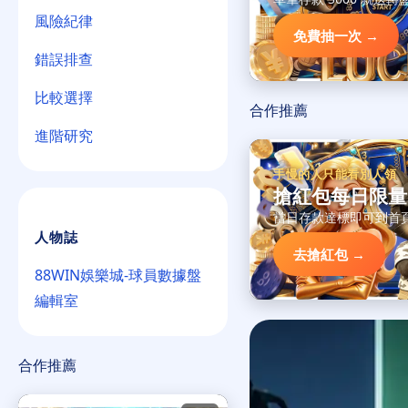
風險紀律
免費抽一次 →
錯誤排查
比較選擇
合作推薦
進階研究
手慢的人只能看別人領
搶紅包每日限量
當日存款達標即可到首
人物誌
去搶紅包 →
88WIN娛樂城-球員數據盤
編輯室
合作推薦