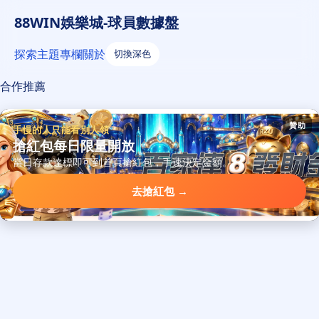
88WIN娛樂城-球員數據盤
探索
主題
專欄
關於
切換深色
合作推薦
贊助
手慢的人只能看別人領
搶紅包每日限量開放
當日存款達標即可到首頁搶紅包，手速決定金額。
去搶紅包 →