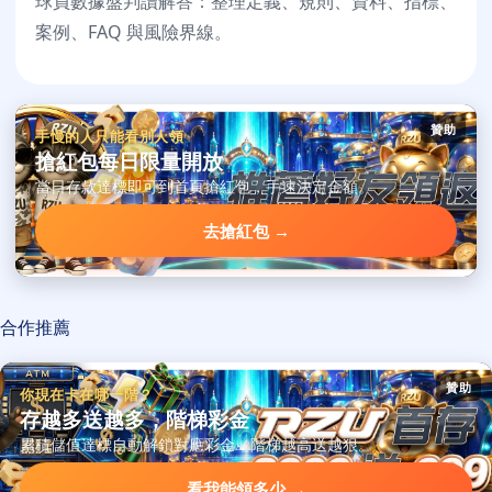
球員數據盤判讀解答：整理定義、規則、資料、指標、
案例、FAQ 與風險界線。
贊助
手慢的人只能看別人領
搶紅包每日限量開放
當日存款達標即可到首頁搶紅包，手速決定金額。
去搶紅包 →
合作推薦
贊助
你現在卡在哪一階？
存越多送越多，階梯彩金
累積儲值達標自動解鎖對應彩金，階梯越高送越狠。
看我能領多少 →