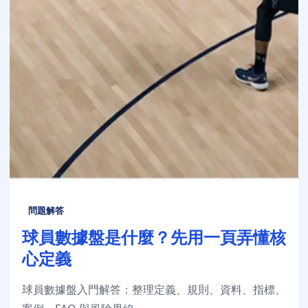
問題解答
球員數據盤是什麼？先用一頁弄懂核
心定義
球員數據盤入門解答：整理定義、規則、資料、指標、