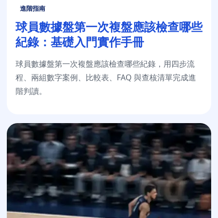
進階指南
球員數據盤第一次複盤應該檢查哪些
紀錄：基礎入門實作手冊
球員數據盤第一次複盤應該檢查哪些紀錄，用四步流
程、兩組數字案例、比較表、FAQ 與查核清單完成進
階判讀。