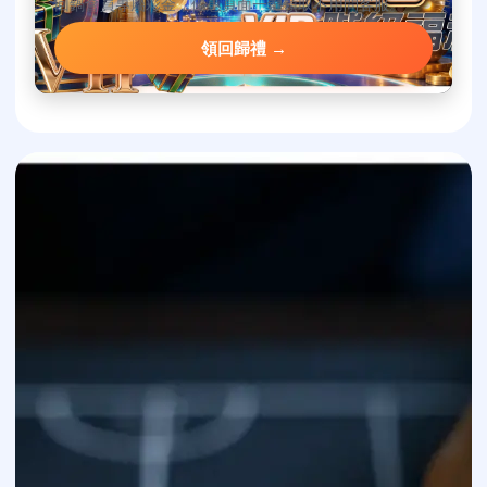
回鍋會員專屬彩金，優惠頁面一鍵領取不用問客服。
領回歸禮 →