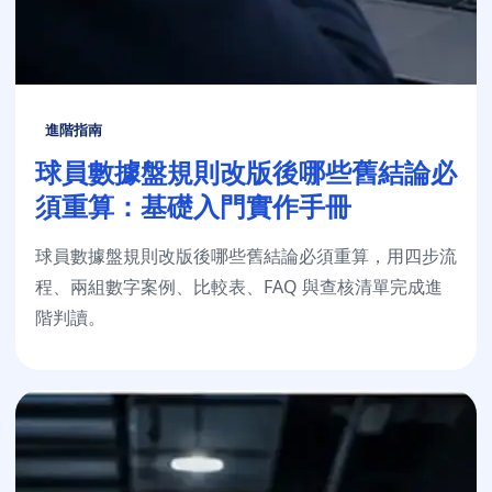
進階指南
球員數據盤規則改版後哪些舊結論必
須重算：基礎入門實作手冊
球員數據盤規則改版後哪些舊結論必須重算，用四步流
程、兩組數字案例、比較表、FAQ 與查核清單完成進
階判讀。