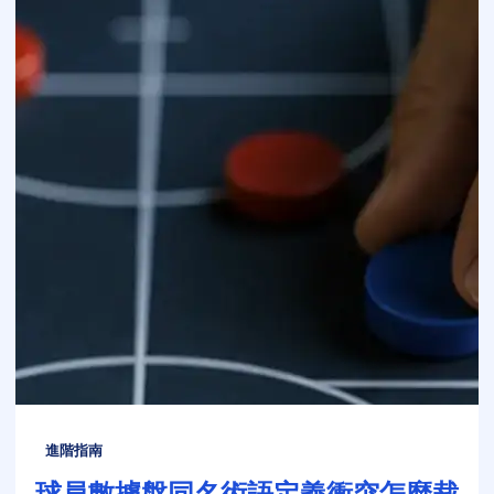
進階指南
球員數據盤同名術語定義衝突怎麼裁