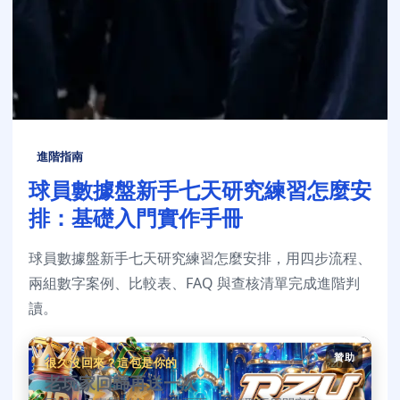
進階指南
球員數據盤新手七天研究練習怎麼安
排：基礎入門實作手冊
球員數據盤新手七天研究練習怎麼安排，用四步流程、
兩組數字案例、比較表、FAQ 與查核清單完成進階判
讀。
贊助
很久沒回來？這包是你的
老玩家回歸再送一次