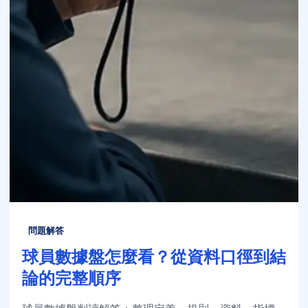
問題解答
球員數據盤怎麼看？從資料口徑到結
論的完整順序