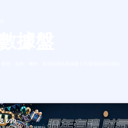
研究
數據盤
、規則、資料、機率、案例與風險界線建立可重現的研究路線。
送 699
只要彩金五倍，領完就能玩。