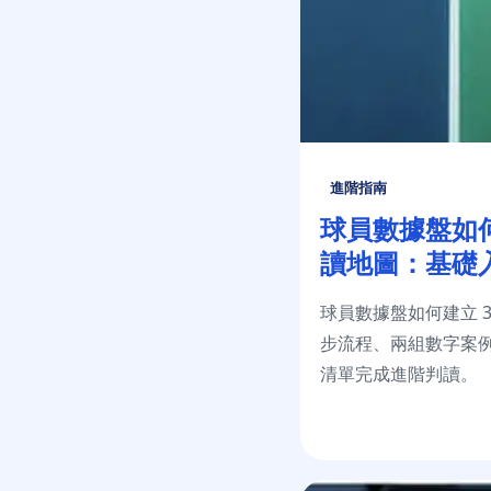
進階指南
球員數據盤如何
讀地圖：基礎
球員數據盤如何建立 
步流程、兩組數字案例
清單完成進階判讀。