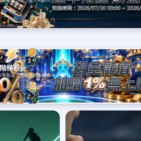
階梯彩金
對應彩金，階梯越高送越狠。