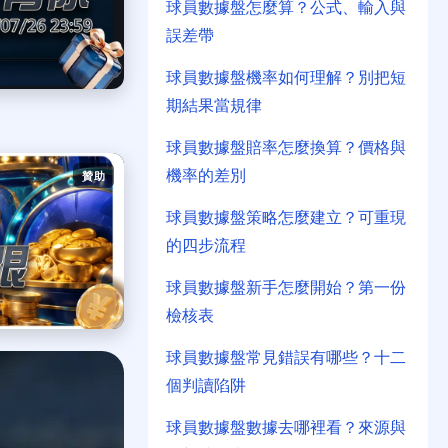
球員數據盤怎麼算？公式、輸入與
誤差帶
球員數據盤機率如何理解？別把短
期結果當規律
球員數據盤賠率怎麼換算？價格與
機率的差別
贊助
球員數據盤策略怎麼建立？可重現
的四步流程
球員數據盤新手怎麼開始？第一份
檢核表
球員數據盤常見錯誤有哪些？十二
個判讀陷阱
球員數據盤數據去哪裡看？來源與