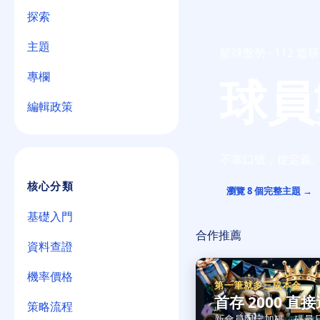
探索
主題
籃球盤勢 · 112 篇
球員
專欄
編輯政策
不靠口號，從定義
核心分類
瀏覽 8 個完整主題 →
基礎入門
合作推薦
資料查證
機率價格
第一筆就多三成本金
首存 2000 直接
策略流程
新會員限定加碼，碼量