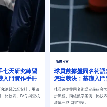
進階指南
手七天研究練習
球員數據盤同名術語
礎入門實作手冊
怎麼裁決：基礎入門
研究練習怎麼安排，用四
球員數據盤同名術語定義衝突
、比較表、FAQ 與查核
步流程、兩組數字案例、比較表、
清單完成進階判讀。