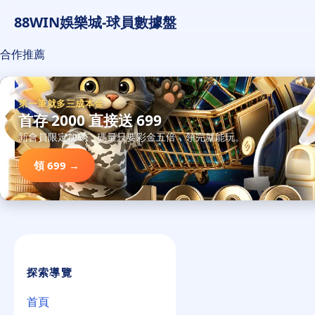
88WIN娛樂城-球員數據盤
合作推薦
第一筆就多三成本金
首存 2000 直接送 699
新會員限定加碼，碼量只要彩金五倍，領完就能玩。
領 699 →
探索導覽
首頁