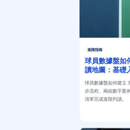
進階指南
球員數據盤如何
讀地圖：基礎
球員數據盤如何建立 
步流程、兩組數字案例
清單完成進階判讀。