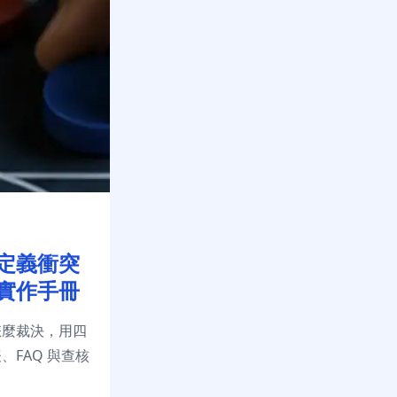
定義衝突
實作手冊
怎麼裁決，用四
FAQ 與查核