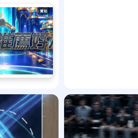
贊助
領
量
首
金