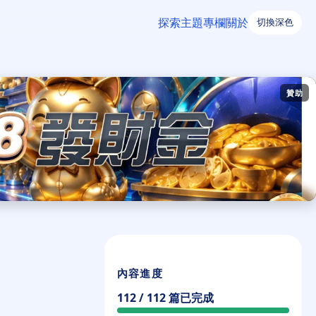
探索
主題
專欄
關於
切換深色
贊助
內容進度
112 / 112 篇已完成