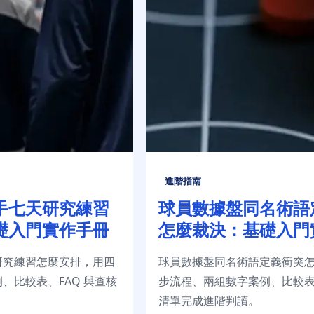
進階指南
手七天研究練習
球員數據盤同名術語
礎入門實作手冊
怎麼裁決：基礎入門
研究練習怎麼安排，用四
球員數據盤同名術語定義衝突
、比較表、FAQ 與查核
步流程、兩組數字案例、比較表、
清單完成進階判讀。