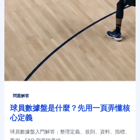
問題解答
球員數據盤是什麼？先用一頁弄懂核
心定義
球員數據盤入門解答：整理定義、規則、資料、指標、