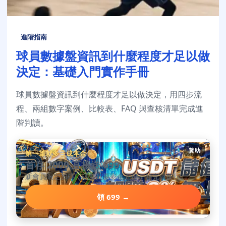
進階指南
球員數據盤資訊到什麼程度才足以做
決定：基礎入門實作手冊
球員數據盤資訊到什麼程度才足以做決定，用四步流
程、兩組數字案例、比較表、FAQ 與查核清單完成進
階判讀。
贊助
第一筆就多三成本金
首存 2000 直接送 699
新會員限定加碼，碼量只要彩金五倍，領完就能玩。
領 699 →