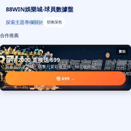
88WIN娛樂城-球員數據盤
探索
主題
專欄
關於
切換深色
合作推薦
贊助
第一筆就多三成本金
首存 2000 直接送 699
新會員限定加碼，碼量只要彩金五倍，領完就能玩。
領 699 →