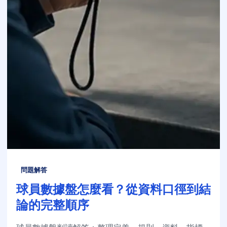
問題解答
球員數據盤怎麼看？從資料口徑到結
論的完整順序