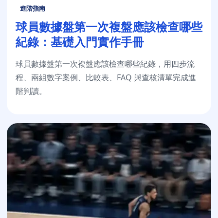
進階指南
球員數據盤第一次複盤應該檢查哪些
紀錄：基礎入門實作手冊
球員數據盤第一次複盤應該檢查哪些紀錄，用四步流
程、兩組數字案例、比較表、FAQ 與查核清單完成進
階判讀。