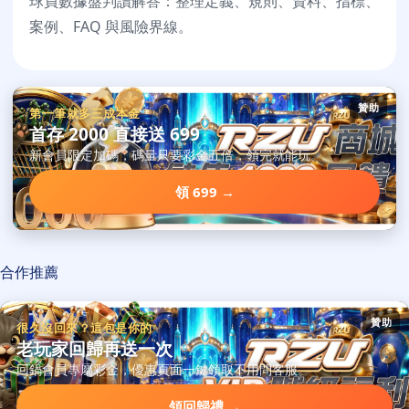
球員數據盤判讀解答：整理定義、規則、資料、指標、
案例、FAQ 與風險界線。
贊助
第一筆就多三成本金
首存 2000 直接送 699
新會員限定加碼，碼量只要彩金五倍，領完就能玩。
領 699 →
合作推薦
贊助
很久沒回來？這包是你的
老玩家回歸再送一次
回鍋會員專屬彩金，優惠頁面一鍵領取不用問客服。
領回歸禮 →