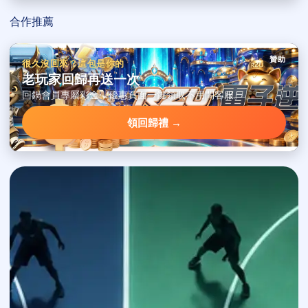
合作推薦
贊助
很久沒回來？這包是你的
老玩家回歸再送一次
回鍋會員專屬彩金，優惠頁面一鍵領取不用問客服。
領回歸禮 →