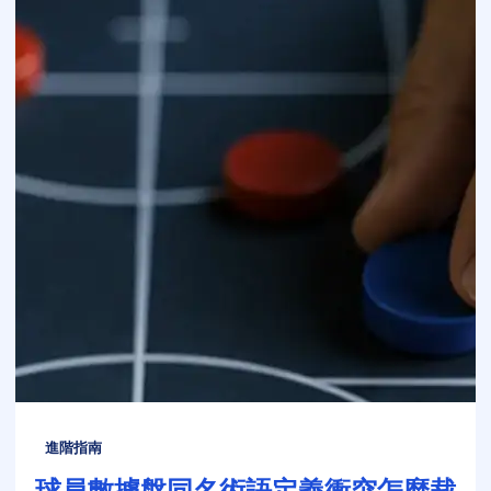
進階指南
球員數據盤同名術語定義衝突怎麼裁