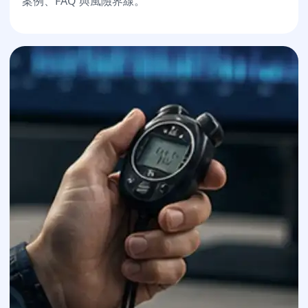
案例、FAQ 與風險界線。