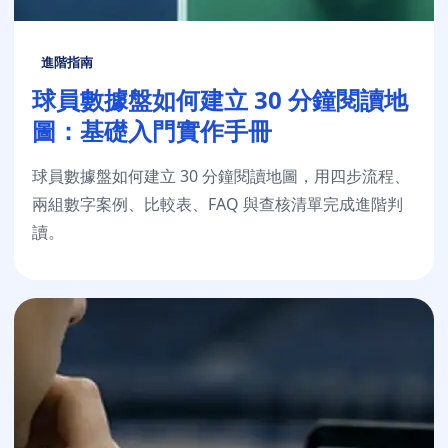
進階指南
球員數據盤如何建立 30 分鐘閱讀地
圖：基礎入門實作手冊
球員數據盤如何建立 30 分鐘閱讀地圖，用四步流程、
兩組數字案例、比較表、FAQ 與查核清單完成進階判
讀。