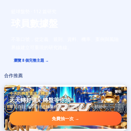
籃球盤勢 · 112 篇研究
球員數據盤
不靠口號，從定義、規則、資料、機率、案例與風險
界線建立可重現的研究路線。
瀏覽 8 個完整主題 →
合作推薦
贊助
今天的轉盤還沒人轉走
天天轉好運，轉盤等你抽
單筆存款 3000 就送轉盤機會，最高 2888 每天都能中。
免費抽一次 →