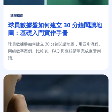
進階指南
球員數據盤如何建立 30 分鐘閱讀地
圖：基礎入門實作手冊
球員數據盤如何建立 30 分鐘閱讀地圖，用四步流程、
兩組數字案例、比較表、FAQ 與查核清單完成進階判
讀。