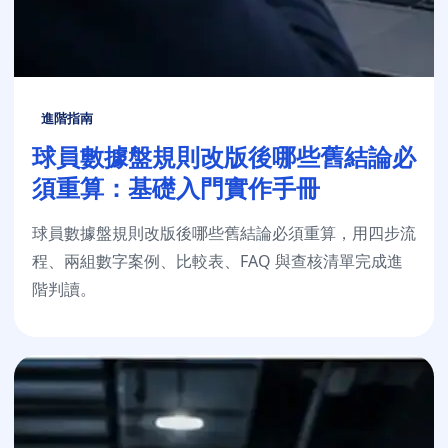
進階指南
球員數據盤規則改版後哪些舊結論必
須重算：基礎入門實作手冊
球員數據盤規則改版後哪些舊結論必須重算，用四步流
程、兩組數字案例、比較表、FAQ 與查核清單完成進
階判讀。