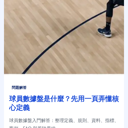
問題解答
球員數據盤是什麼？先用一頁弄懂核
心定義
球員數據盤入門解答：整理定義、規則、資料、指標、