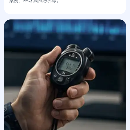
案例、FAQ 與風險界線。