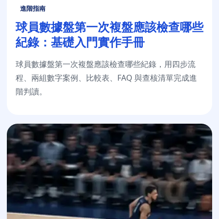
進階指南
球員數據盤第一次複盤應該檢查哪些
紀錄：基礎入門實作手冊
球員數據盤第一次複盤應該檢查哪些紀錄，用四步流
程、兩組數字案例、比較表、FAQ 與查核清單完成進
階判讀。