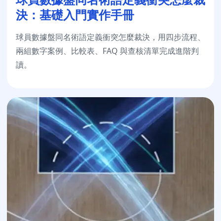
決：基礎入門實作手冊
球員數據盤同名術語定義衝突怎麼裁決，用四步流程、
兩組數字案例、比較表、FAQ 與查核清單完成進階判
讀。