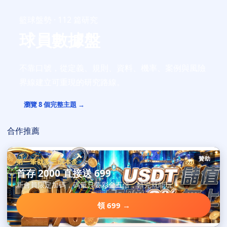
籃球盤勢 · 112 篇研究
球員數據盤
不靠口號，從定義、規則、資料、機率、案例與風險
界線建立可重現的研究路線。
瀏覽 8 個完整主題 →
合作推薦
贊助
第一筆就多三成本金
首存 2000 直接送 699
新會員限定加碼，碼量只要彩金五倍，領完就能玩。
領 699 →