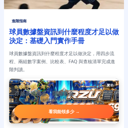
進階指南
球員數據盤資訊到什麼程度才足以做
決定：基礎入門實作手冊
球員數據盤資訊到什麼程度才足以做決定，用四步流
程、兩組數字案例、比較表、FAQ 與查核清單完成進
階判讀。
贊助
你現在卡在哪一階？
存越多送越多，階梯彩金
累積儲值達標自動解鎖對應彩金，階梯越高送越狠。
看我能領多少 →