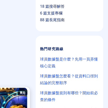
18 篇搜尋解答
6 篇支援專欄
88 篇長尾指南
熱門研究路線
球員數據盤是什麼？先用一頁弄懂
核心定義
球員數據盤怎麼看？從資料口徑到
結論的完整順序
球員數據盤規則有哪些？開始前必
贊助
查的條件