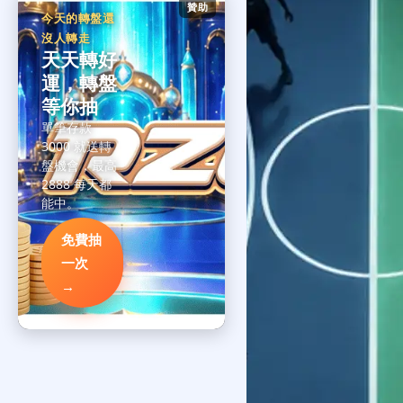
贊助
今天的轉盤還
沒人轉走
天天轉好
運，轉盤
等你抽
單筆存款
3000 就送轉
盤機會，最高
2888 每天都
能中。
免費抽
一次
→