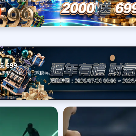
送 699
只要彩金五倍，領完就能玩。