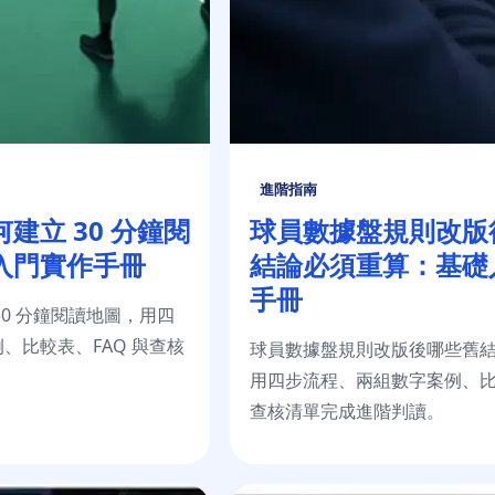
進階指南
建立 30 分鐘閱
球員數據盤規則改版
入門實作手冊
結論必須重算：基礎
手冊
30 分鐘閱讀地圖，用四
、比較表、FAQ 與查核
球員數據盤規則改版後哪些舊
用四步流程、兩組數字案例、比較
查核清單完成進階判讀。