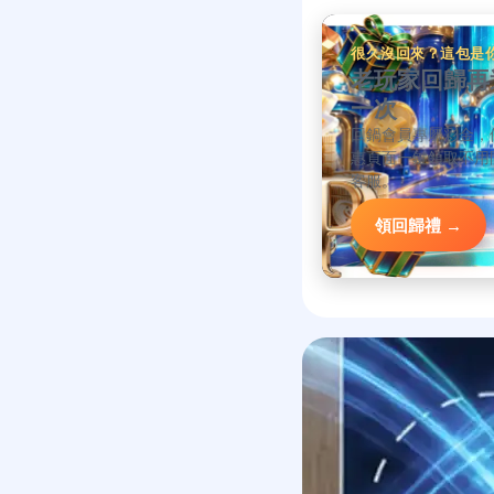
很久沒回來？這包是
老玩家回歸再
一次
回鍋會員專屬彩金，
惠頁面一鍵領取不用
客服。
領回歸禮 →