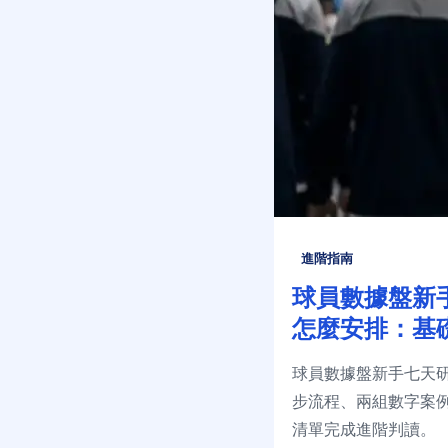
進階指南
球員數據盤新
怎麼安排：基
球員數據盤新手七天
步流程、兩組數字案例
清單完成進階判讀。