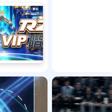
贊助
你的
送
優
問