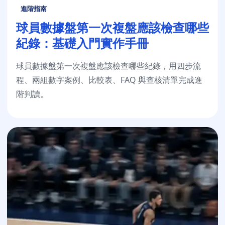
進階指南
球員數據盤第一次複盤應該檢查哪些
紀錄：基礎入門實作手冊
球員數據盤第一次複盤應該檢查哪些紀錄，用四步流
程、兩組數字案例、比較表、FAQ 與查核清單完成進
階判讀。