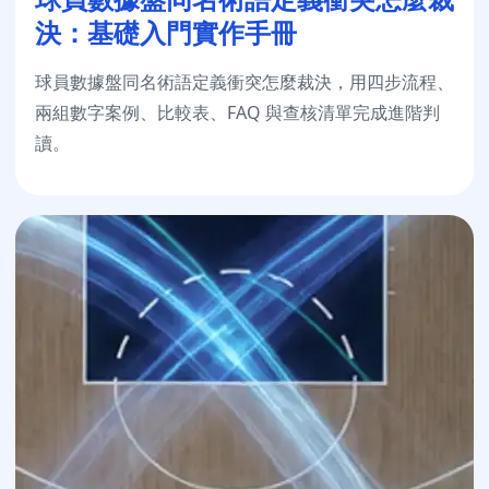
決：基礎入門實作手冊
球員數據盤同名術語定義衝突怎麼裁決，用四步流程、
兩組數字案例、比較表、FAQ 與查核清單完成進階判
讀。