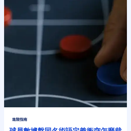
進階指南
球員數據盤同名術語定義衝突怎麼裁