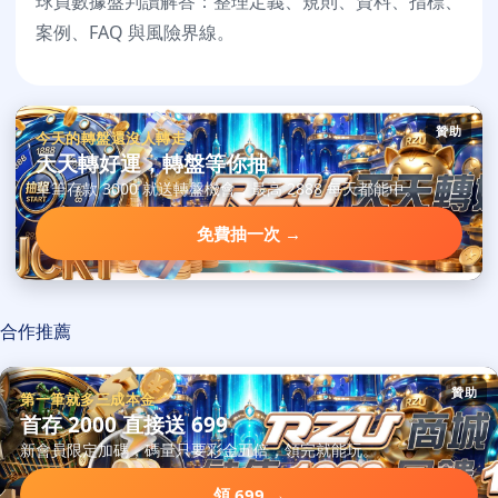
球員數據盤判讀解答：整理定義、規則、資料、指標、
案例、FAQ 與風險界線。
贊助
今天的轉盤還沒人轉走
天天轉好運，轉盤等你抽
單筆存款 3000 就送轉盤機會，最高 2888 每天都能中。
免費抽一次 →
合作推薦
贊助
第一筆就多三成本金
首存 2000 直接送 699
新會員限定加碼，碼量只要彩金五倍，領完就能玩。
領 699 →