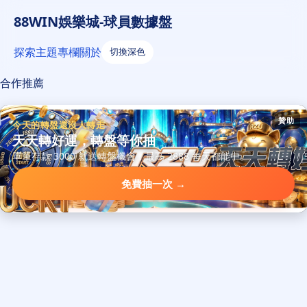
88WIN娛樂城-球員數據盤
探索
主題
專欄
關於
切換深色
合作推薦
贊助
今天的轉盤還沒人轉走
天天轉好運，轉盤等你抽
單筆存款 3000 就送轉盤機會，最高 2888 每天都能中。
免費抽一次 →