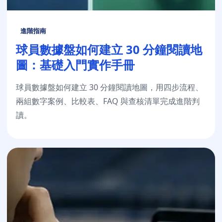
進階指南
球員數據盤如何建立 30 分鐘閱讀地
圖：基礎入門實作手冊
球員數據盤如何建立 30 分鐘閱讀地圖，用四步流程、
兩組數字案例、比較表、FAQ 與查核清單完成進階判
讀。