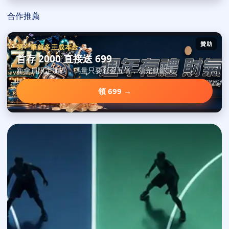
合作推薦
贊助
第一筆就多三成本金
首存 2000 直接送 699
新會員限定加碼，碼量只要彩金五倍，領完就能玩。
領 699 →