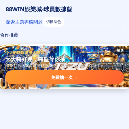
88WIN娛樂城-球員數據盤
探索
主題
專欄
關於
切換深色
合作推薦
贊助
今天的轉盤還沒人轉走
天天轉好運，轉盤等你抽
單筆存款 3000 就送轉盤機會，最高 2888 每天都能中。
免費抽一次 →