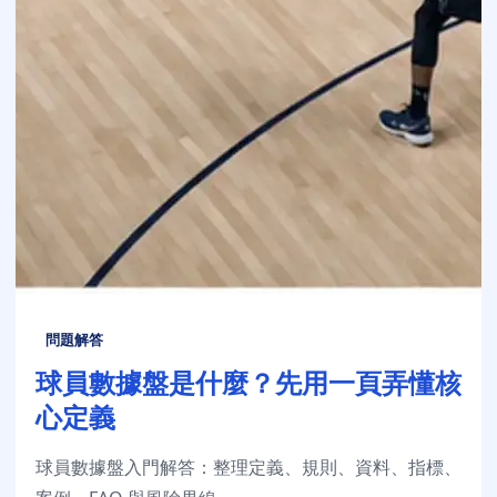
問題解答
球員數據盤是什麼？先用一頁弄懂核
心定義
球員數據盤入門解答：整理定義、規則、資料、指標、