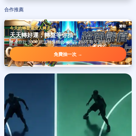
合作推薦
贊助
今天的轉盤還沒人轉走
天天轉好運，轉盤等你抽
單筆存款 3000 就送轉盤機會，最高 2888 每天都能中。
免費抽一次 →