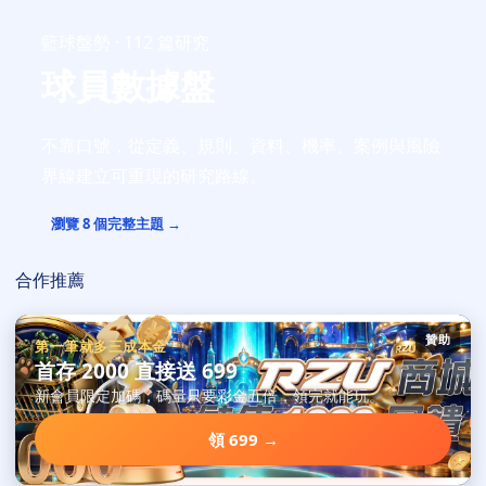
籃球盤勢 · 112 篇研究
球員數據盤
不靠口號，從定義、規則、資料、機率、案例與風險
界線建立可重現的研究路線。
瀏覽 8 個完整主題 →
合作推薦
贊助
第一筆就多三成本金
首存 2000 直接送 699
新會員限定加碼，碼量只要彩金五倍，領完就能玩。
領 699 →