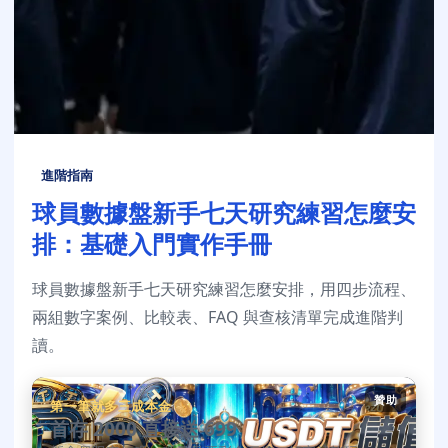
進階指南
球員數據盤新手七天研究練習怎麼安
排：基礎入門實作手冊
球員數據盤新手七天研究練習怎麼安排，用四步流程、
兩組數字案例、比較表、FAQ 與查核清單完成進階判
讀。
贊助
第一筆就多三成本金
首存 2000 直接送 699