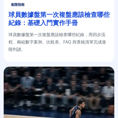
進階指南
球員數據盤第一次複盤應該檢查哪些
紀錄：基礎入門實作手冊
球員數據盤第一次複盤應該檢查哪些紀錄，用四步流
程、兩組數字案例、比較表、FAQ 與查核清單完成進
階判讀。