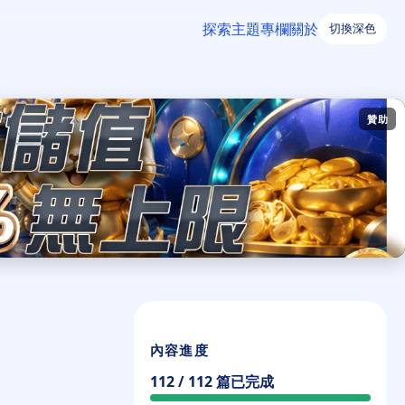
探索
主題
專欄
關於
切換深色
贊助
內容進度
112 / 112 篇已完成