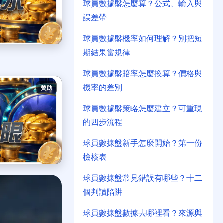
球員數據盤怎麼算？公式、輸入與
誤差帶
球員數據盤機率如何理解？別把短
期結果當規律
球員數據盤賠率怎麼換算？價格與
機率的差別
贊助
球員數據盤策略怎麼建立？可重現
的四步流程
球員數據盤新手怎麼開始？第一份
檢核表
球員數據盤常見錯誤有哪些？十二
個判讀陷阱
球員數據盤數據去哪裡看？來源與