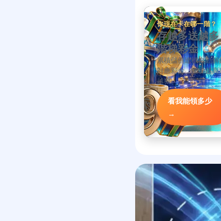
你現在卡在哪一階？
存越多送越多
階梯彩金
累積儲值達標自動解
對應彩金，階梯越高
越狠。
看我能領多少
→