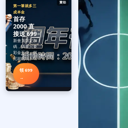
贊助
第一筆就多三
成本金
首存
2000 直
接送 699
新會員限定加
碼，碼量只要
彩金五倍，領
完就能玩。
領 699
→