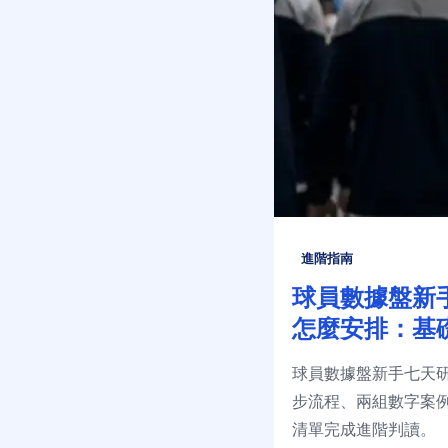
進階指南
球員數據盤新
怎麼安排：基
球員數據盤新手七天
步流程、兩組數字案例
清單完成進階判讀。