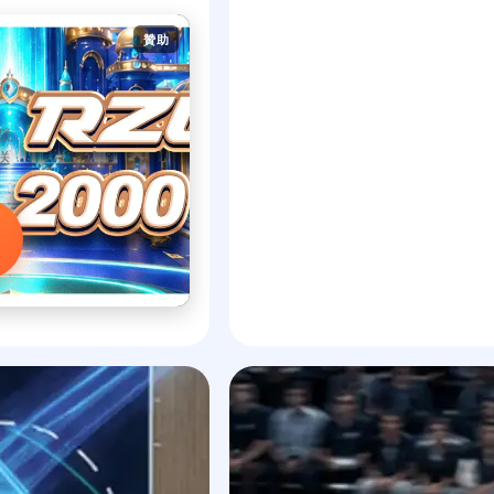
贊助
，
鎖
送