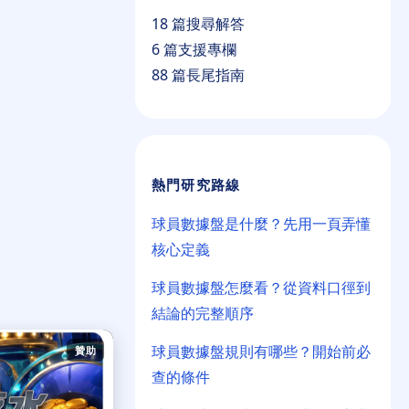
18 篇搜尋解答
6 篇支援專欄
88 篇長尾指南
熱門研究路線
球員數據盤是什麼？先用一頁弄懂
核心定義
球員數據盤怎麼看？從資料口徑到
結論的完整順序
球員數據盤規則有哪些？開始前必
贊助
查的條件