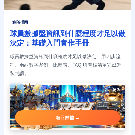
進階指南
球員數據盤資訊到什麼程度才足以做
決定：基礎入門實作手冊
球員數據盤資訊到什麼程度才足以做決定，用四步流
程、兩組數字案例、比較表、FAQ 與查核清單完成進
階判讀。
贊助
很久沒回來？這包是你的
老玩家回歸再送一次
回鍋會員專屬彩金，優惠頁面一鍵領取不用問客服。
領回歸禮 →