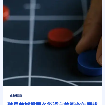
進階指南
球員數據盤同名術語定義衝突怎麼裁