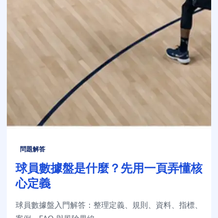
問題解答
球員數據盤是什麼？先用一頁弄懂核
心定義
球員數據盤入門解答：整理定義、規則、資料、指標、