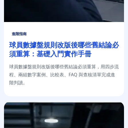
進階指南
球員數據盤規則改版後哪些舊結論必
須重算：基礎入門實作手冊
球員數據盤規則改版後哪些舊結論必須重算，用四步流
程、兩組數字案例、比較表、FAQ 與查核清單完成進
階判讀。