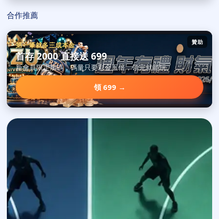
合作推薦
贊助
第一筆就多三成本金
首存 2000 直接送 699
新會員限定加碼，碼量只要彩金五倍，領完就能玩。
領 699 →