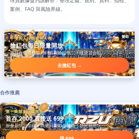
球員數據盤判讀解答：整理定義、規則、資料、指標、
案例、FAQ 與風險界線。
贊助
手慢的人只能看別人領
搶紅包每日限量開放
當日存款達標即可到首頁搶紅包，手速決定金額。
去搶紅包 →
合作推薦
贊助
第一筆就多三成本金
首存 2000 直接送 699
新會員限定加碼，碼量只要彩金五倍，領完就能玩。
領 699 →