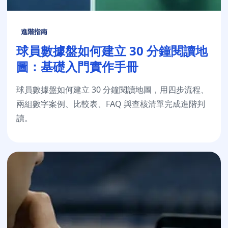
進階指南
球員數據盤如何建立 30 分鐘閱讀地
圖：基礎入門實作手冊
球員數據盤如何建立 30 分鐘閱讀地圖，用四步流程、
兩組數字案例、比較表、FAQ 與查核清單完成進階判
讀。