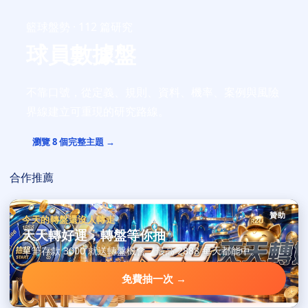
籃球盤勢 · 112 篇研究
球員數據盤
不靠口號，從定義、規則、資料、機率、案例與風險
界線建立可重現的研究路線。
瀏覽 8 個完整主題 →
合作推薦
贊助
今天的轉盤還沒人轉走
天天轉好運，轉盤等你抽
單筆存款 3000 就送轉盤機會，最高 2888 每天都能中。
免費抽一次 →