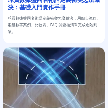
決：基礎入門實作手冊
球員數據盤同名術語定義衝突怎麼裁決，用四步流程、
兩組數字案例、比較表、FAQ 與查核清單完成進階判
讀。