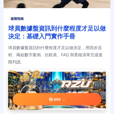
進階指南
球員數據盤資訊到什麼程度才足以做
決定：基礎入門實作手冊
球員數據盤資訊到什麼程度才足以做決定，用四步流
程、兩組數字案例、比較表、FAQ 與查核清單完成進
階判讀。
贊助
第一筆就多三成本金
首存 2000 直接送 699
新會員限定加碼，碼量只要彩金五倍，領完就能玩。
領 699 →