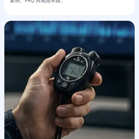
案例、FAQ 與風險界線。