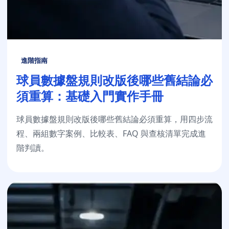
進階指南
球員數據盤規則改版後哪些舊結論必
須重算：基礎入門實作手冊
球員數據盤規則改版後哪些舊結論必須重算，用四步流
程、兩組數字案例、比較表、FAQ 與查核清單完成進
階判讀。