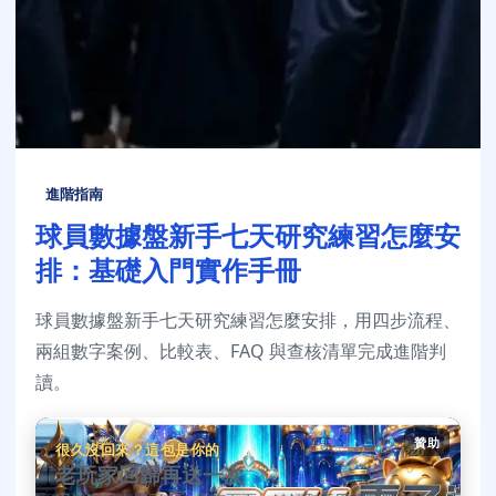
進階指南
球員數據盤新手七天研究練習怎麼安
排：基礎入門實作手冊
球員數據盤新手七天研究練習怎麼安排，用四步流程、
兩組數字案例、比較表、FAQ 與查核清單完成進階判
讀。
贊助
很久沒回來？這包是你的
老玩家回歸再送一次