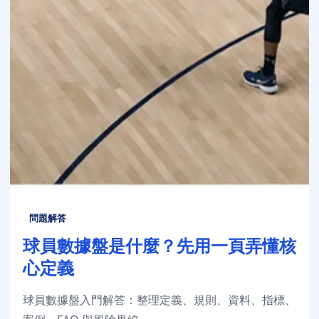
問題解答
球員數據盤是什麼？先用一頁弄懂核
心定義
球員數據盤入門解答：整理定義、規則、資料、指標、