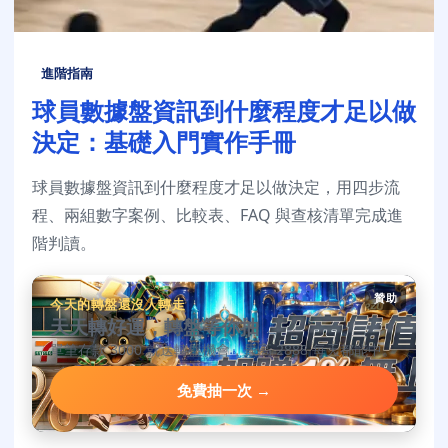
進階指南
球員數據盤資訊到什麼程度才足以做
決定：基礎入門實作手冊
球員數據盤資訊到什麼程度才足以做決定，用四步流
程、兩組數字案例、比較表、FAQ 與查核清單完成進
階判讀。
贊助
今天的轉盤還沒人轉走
天天轉好運，轉盤等你抽
單筆存款 3000 就送轉盤機會，最高 2888 每天都能中。
免費抽一次 →