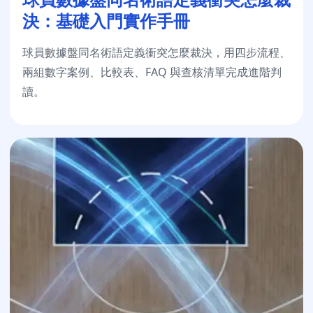
決：基礎入門實作手冊
球員數據盤同名術語定義衝突怎麼裁決，用四步流程、
兩組數字案例、比較表、FAQ 與查核清單完成進階判
讀。