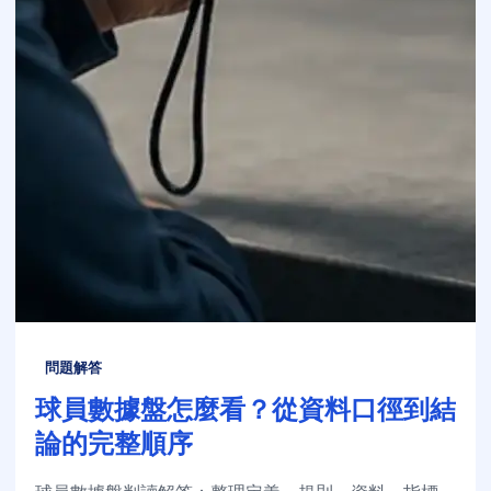
問題解答
球員數據盤怎麼看？從資料口徑到結
論的完整順序