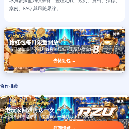
球員數據盤判讀解答：整理定義、規則、資料、指標、
案例、FAQ 與風險界線。
贊助
手慢的人只能看別人領
搶紅包每日限量開放
當日存款達標即可到首頁搶紅包，手速決定金額。
去搶紅包 →
合作推薦
贊助
很久沒回來？這包是你的
老玩家回歸再送一次
回鍋會員專屬彩金，優惠頁面一鍵領取不用問客服。
領回歸禮 →