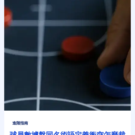
進階指南
球員數據盤同名術語定義衝突怎麼裁