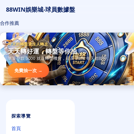
88WIN娛樂城-球員數據盤
合作推薦
今天的轉盤還沒人轉走
天天轉好運，轉盤等你抽
單筆存款 3000 就送轉盤機會，最高 2888 每天都能中。
免費抽一次 →
探索導覽
首頁