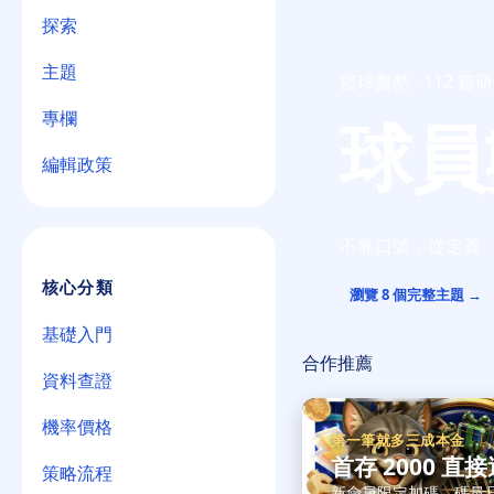
探索
主題
籃球盤勢 · 112 篇
球員
專欄
編輯政策
不靠口號，從定義
核心分類
瀏覽 8 個完整主題 →
基礎入門
合作推薦
資料查證
機率價格
第一筆就多三成本金
首存 2000 直接
策略流程
新會員限定加碼，碼量