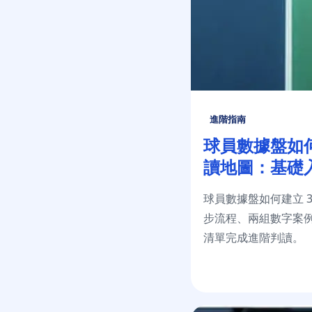
進階指南
球員數據盤如何
讀地圖：基礎
球員數據盤如何建立 
步流程、兩組數字案例
清單完成進階判讀。