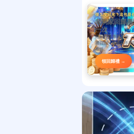
很久沒回來？這包是
老玩家回歸再
一次
回鍋會員專屬彩金，
惠頁面一鍵領取不用
客服。
領回歸禮 →