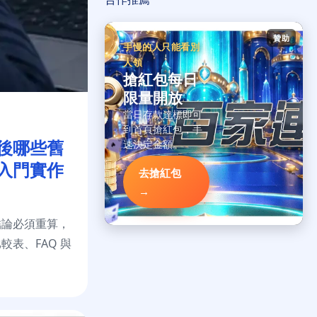
贊助
手慢的人只能看別
人領
搶紅包每日
限量開放
當日存款達標即可
到首頁搶紅包，手
後哪些舊
速決定金額。
入門實作
去搶紅包
→
結論必須重算，
表、FAQ 與