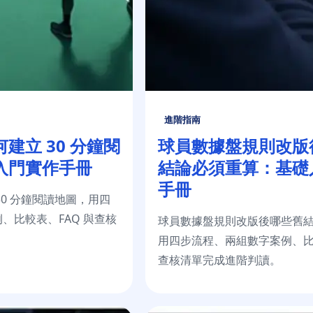
進階指南
建立 30 分鐘閱
球員數據盤規則改版
入門實作手冊
結論必須重算：基礎
手冊
30 分鐘閱讀地圖，用四
、比較表、FAQ 與查核
球員數據盤規則改版後哪些舊
用四步流程、兩組數字案例、比較
查核清單完成進階判讀。