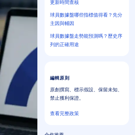
更新時間查核
球員數據盤哪些指標值得看？先分
主因與輔因
球員數據盤走勢能預測嗎？歷史序
列的正確用途
編輯原則
原創撰寫、標示假設、保留未知、
禁止獲利保證。
查看完整政策
合作推薦