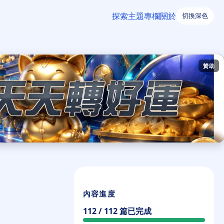
探索
主題
專欄
關於
切換深色
贊助
內容進度
112 / 112 篇已完成