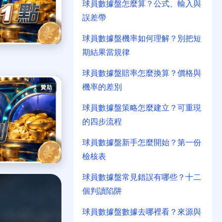
球員數據盤怎麼算？公式、輸入與
誤差帶
球員數據盤機率如何理解？別把短
期結果當規律
球員數據盤賠率怎麼換算？價格與
機率的差別
贊助
球員數據盤策略怎麼建立？可重現
的四步流程
球員數據盤新手怎麼開始？第一份
檢核表
球員數據盤常見錯誤有哪些？十二
個判讀陷阱
球員數據盤數據去哪裡看？來源與