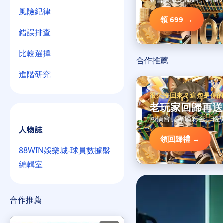
風險紀律
領 699 →
錯誤排查
比較選擇
合作推薦
進階研究
很久沒回來？這包是你
老玩家回歸再送
回鍋會員專屬彩金，優
人物誌
領回歸禮 →
88WIN娛樂城-球員數據盤
編輯室
合作推薦