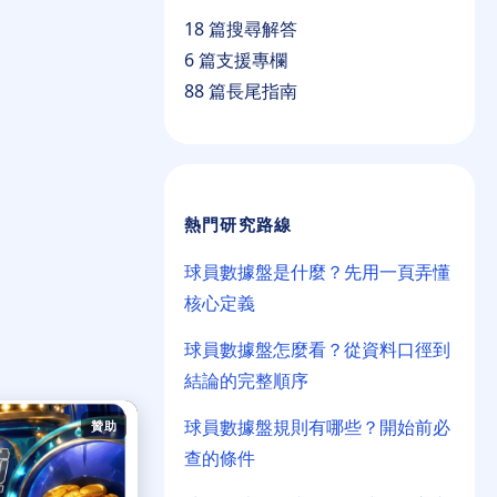
18 篇搜尋解答
6 篇支援專欄
88 篇長尾指南
熱門研究路線
球員數據盤是什麼？先用一頁弄懂
核心定義
球員數據盤怎麼看？從資料口徑到
結論的完整順序
球員數據盤規則有哪些？開始前必
贊助
查的條件