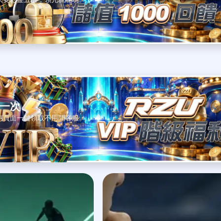
的
一次
惠頁面一鍵領取不用問客服。