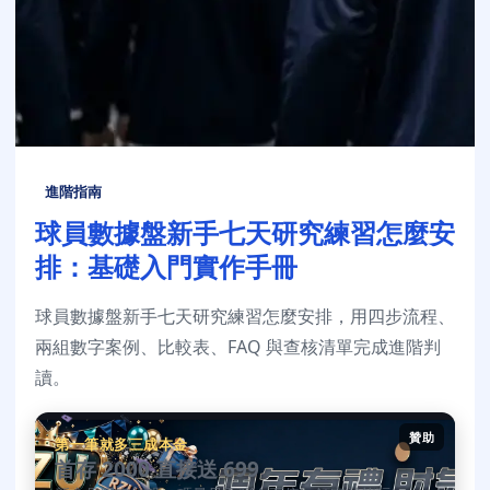
進階指南
球員數據盤新手七天研究練習怎麼安
排：基礎入門實作手冊
球員數據盤新手七天研究練習怎麼安排，用四步流程、
兩組數字案例、比較表、FAQ 與查核清單完成進階判
讀。
贊助
第一筆就多三成本金
首存 2000 直接送 699