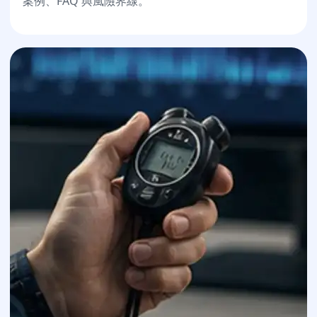
案例、FAQ 與風險界線。