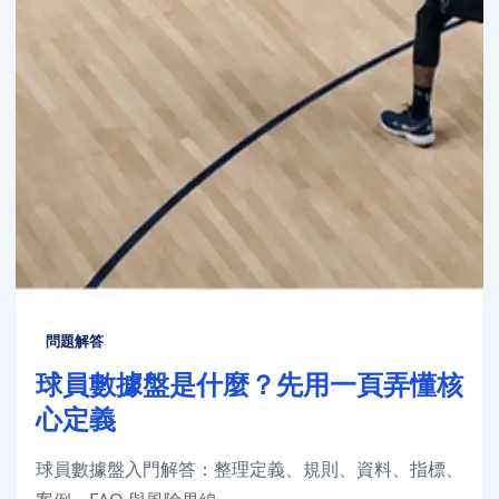
問題解答
球員數據盤是什麼？先用一頁弄懂核
心定義
球員數據盤入門解答：整理定義、規則、資料、指標、