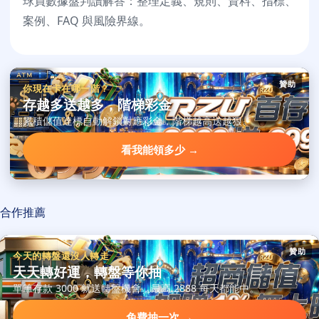
球員數據盤判讀解答：整理定義、規則、資料、指標、
案例、FAQ 與風險界線。
贊助
你現在卡在哪一階？
存越多送越多，階梯彩金
累積儲值達標自動解鎖對應彩金，階梯越高送越狠。
看我能領多少 →
合作推薦
贊助
今天的轉盤還沒人轉走
天天轉好運，轉盤等你抽
單筆存款 3000 就送轉盤機會，最高 2888 每天都能中。
免費抽一次 →