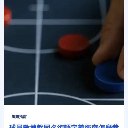
進階指南
球員數據盤同名術語定義衝突怎麼裁