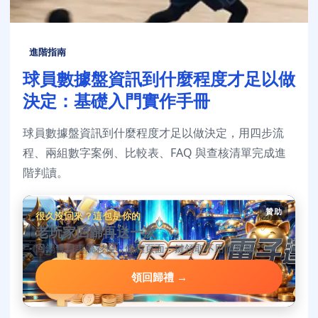
進階指南
球員數據盤資訊到什麼程度才足以做
決定：基礎入門實作手冊
球員數據盤資訊到什麼程度才足以做決定，用四步流
程、兩組數字案例、比較表、FAQ 與查核清單完成進
階判讀。
贊助
很久沒回來？這包是你的
老玩家回歸再送一次
回鍋會員專屬彩金，優惠頁面一鍵領取不用問客服。
領回歸禮 →