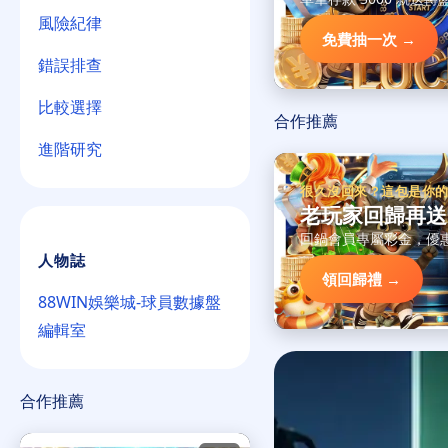
風險紀律
免費抽一次 →
錯誤排查
比較選擇
合作推薦
進階研究
很久沒回來？這包是你
老玩家回歸再送
回鍋會員專屬彩金，優
人物誌
領回歸禮 →
88WIN娛樂城-球員數據盤
編輯室
合作推薦