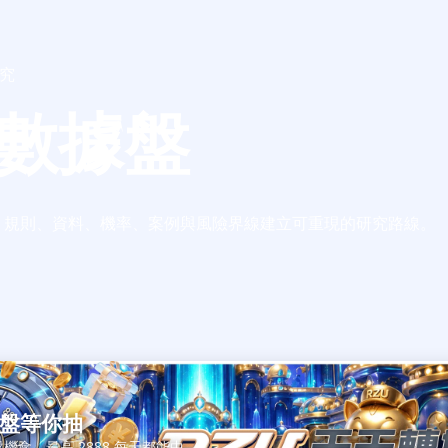
研究
數據盤
、規則、資料、機率、案例與風險界線建立可重現的研究路線。
盤等你抽
盤機會，最高 2888 每天都能中。