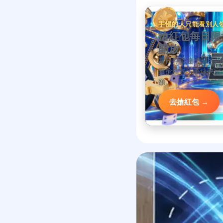
手慢的人只能看別人
搶紅包每日限
開放
當日存款達標即可到
頁搶紅包，手速決定
額。
去搶紅包 →