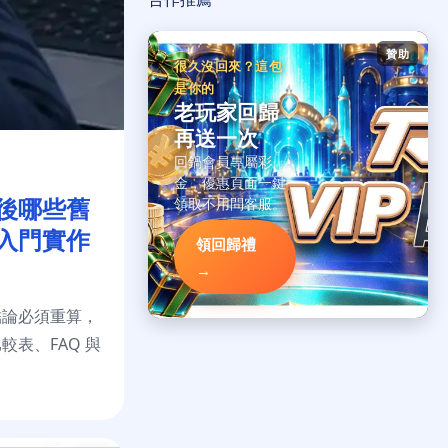
贊助
很久沒回來？這包
是你的
老玩家回歸
再送一次
回鍋會員專屬彩
金，優惠頁面一鍵
後哪些舊
領取不用問客服。
入門實作
領回歸禮
→
結論必須重算，
表、FAQ 與