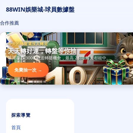
88WIN娛樂城-球員數據盤
合作推薦
今天的轉盤還沒人轉走
天天轉好運，轉盤等你抽
單筆存款 3000 就送轉盤機會，最高 2888 每天都能中。
免費抽一次 →
探索導覽
首頁