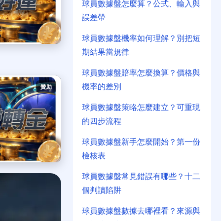
球員數據盤怎麼算？公式、輸入與
誤差帶
球員數據盤機率如何理解？別把短
期結果當規律
球員數據盤賠率怎麼換算？價格與
機率的差別
贊助
球員數據盤策略怎麼建立？可重現
的四步流程
球員數據盤新手怎麼開始？第一份
檢核表
球員數據盤常見錯誤有哪些？十二
個判讀陷阱
球員數據盤數據去哪裡看？來源與