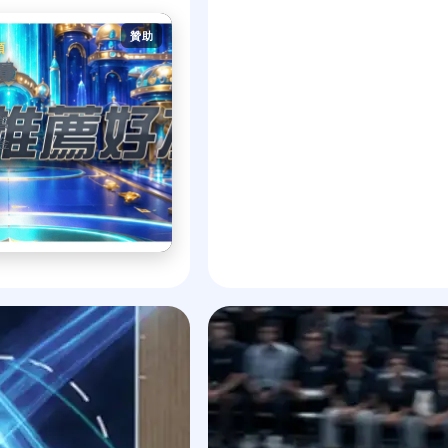
贊助
領
量
首
金