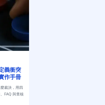
定義衝突
實作手冊
怎麼裁決，用四
FAQ 與查核