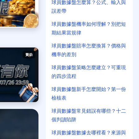
球員數據盤怎麼算？公式、輸入與
誤差帶
球員數據盤機率如何理解？別把短
期結果當規律
球員數據盤賠率怎麼換算？價格與
機率的差別
贊助
球員數據盤策略怎麼建立？可重現
的四步流程
球員數據盤新手怎麼開始？第一份
檢核表
球員數據盤常見錯誤有哪些？十二
個判讀陷阱
球員數據盤數據去哪裡看？來源與