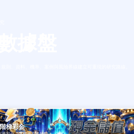
研究
數據盤
、規則、資料、機率、案例與風險界線建立可重現的研究路線。
階梯彩金
對應彩金，階梯越高送越狠。