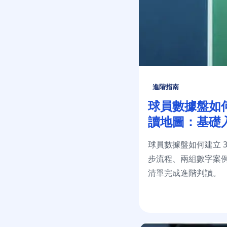
進階指南
球員數據盤如何
讀地圖：基礎
球員數據盤如何建立 
步流程、兩組數字案例
清單完成進階判讀。