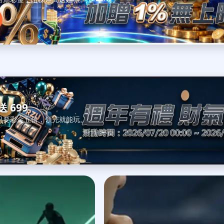
送 699
只要彩金五倍，領完就能玩。