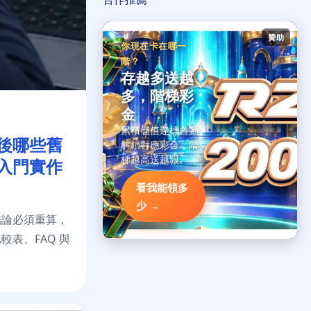
贊助
你現在卡在哪一
階？
存越多送越
多，階梯彩
金
累積儲值達標自動
後哪些舊
解鎖對應彩金，階
梯越高送越狠。
入門實作
看我能領多
少 →
結論必須重算，
表、FAQ 與