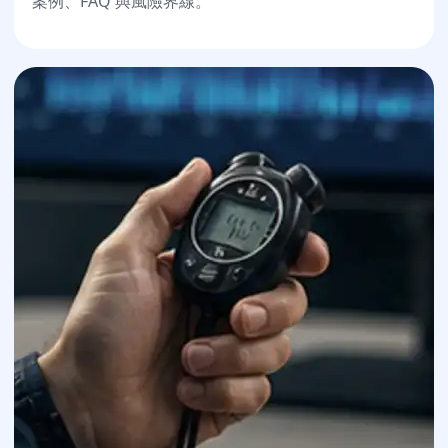
案例、FAQ 與風險界線。