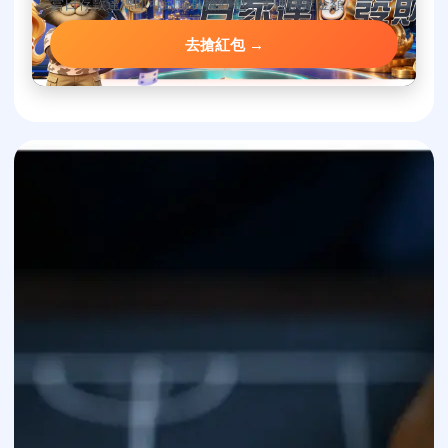
當日存款達標即可到首頁搶紅包，手速決定金額。
去搶紅包 →