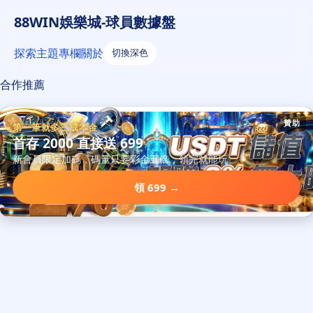
88WIN娛樂城-球員數據盤
探索
主題
專欄
關於
切換深色
合作推薦
贊助
第一筆就多三成本金
首存 2000 直接送 699
新會員限定加碼，碼量只要彩金五倍，領完就能玩。
領 699 →