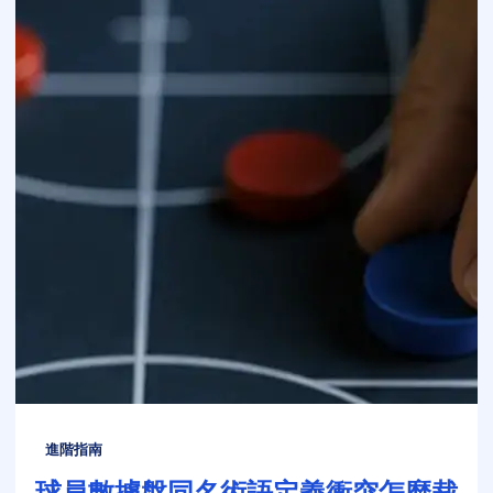
進階指南
球員數據盤同名術語定義衝突怎麼裁