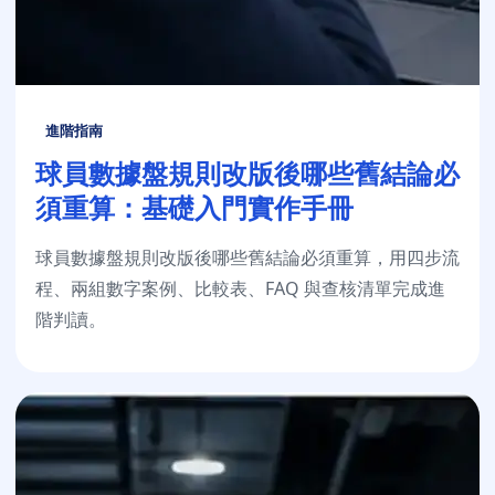
進階指南
球員數據盤規則改版後哪些舊結論必
須重算：基礎入門實作手冊
球員數據盤規則改版後哪些舊結論必須重算，用四步流
程、兩組數字案例、比較表、FAQ 與查核清單完成進
階判讀。