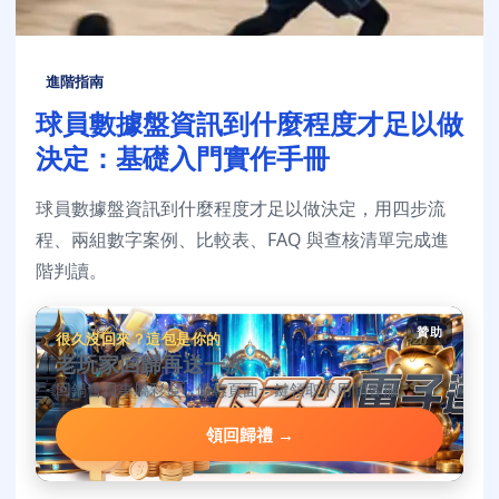
進階指南
球員數據盤資訊到什麼程度才足以做
決定：基礎入門實作手冊
球員數據盤資訊到什麼程度才足以做決定，用四步流
程、兩組數字案例、比較表、FAQ 與查核清單完成進
階判讀。
贊助
很久沒回來？這包是你的
老玩家回歸再送一次
回鍋會員專屬彩金，優惠頁面一鍵領取不用問客服。
領回歸禮 →