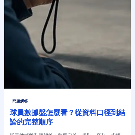
問題解答
球員數據盤怎麼看？從資料口徑到結
論的完整順序