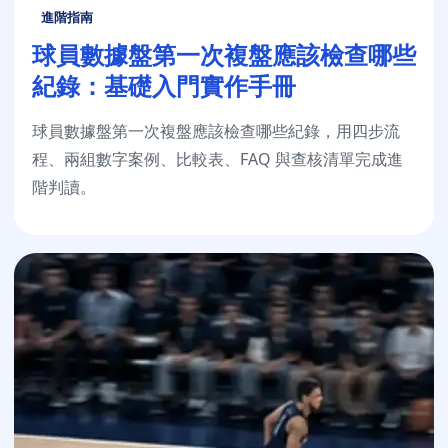
進階指南
球員數據盤第一次複盤應該檢查哪些
紀錄：基礎入門實作手冊
球員數據盤第一次複盤應該檢查哪些紀錄，用四步流
程、兩組數字案例、比較表、FAQ 與查核清單完成進
階判讀。