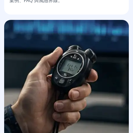
案例、FAQ 與風險界線。