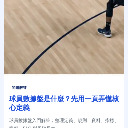
問題解答
球員數據盤是什麼？先用一頁弄懂核
心定義
球員數據盤入門解答：整理定義、規則、資料、指標、