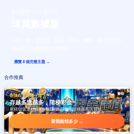
籃球盤勢 · 112 篇研究
球員數據盤
不靠口號，從定義、規則、資料、機率、案例與風險
界線建立可重現的研究路線。
瀏覽 8 個完整主題 →
合作推薦
贊助
你現在卡在哪一階？
存越多送越多，階梯彩金
累積儲值達標自動解鎖對應彩金，階梯越高送越狠。
看我能領多少 →