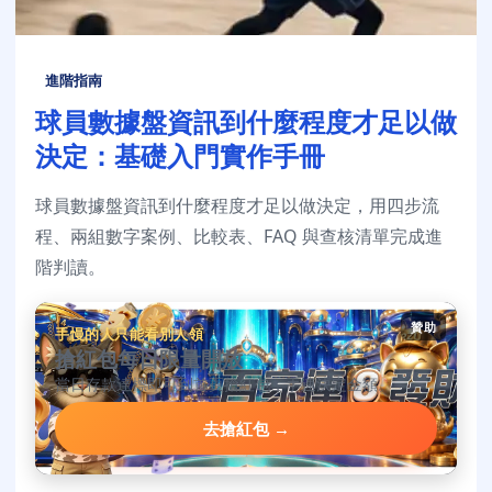
進階指南
球員數據盤資訊到什麼程度才足以做
決定：基礎入門實作手冊
球員數據盤資訊到什麼程度才足以做決定，用四步流
程、兩組數字案例、比較表、FAQ 與查核清單完成進
階判讀。
贊助
手慢的人只能看別人領
搶紅包每日限量開放
當日存款達標即可到首頁搶紅包，手速決定金額。
去搶紅包 →