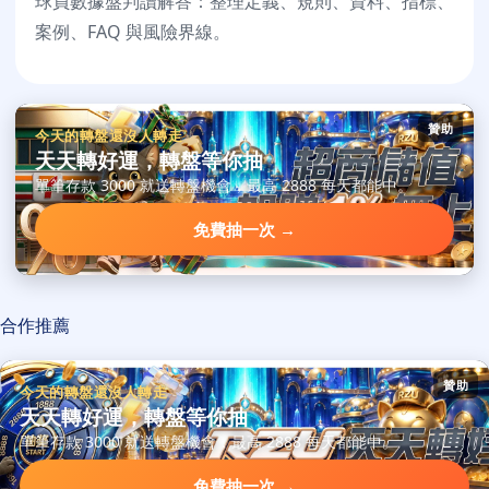
球員數據盤判讀解答：整理定義、規則、資料、指標、
案例、FAQ 與風險界線。
贊助
今天的轉盤還沒人轉走
天天轉好運，轉盤等你抽
單筆存款 3000 就送轉盤機會，最高 2888 每天都能中。
免費抽一次 →
合作推薦
贊助
今天的轉盤還沒人轉走
天天轉好運，轉盤等你抽
單筆存款 3000 就送轉盤機會，最高 2888 每天都能中。
免費抽一次 →