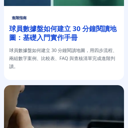
進階指南
球員數據盤如何建立 30 分鐘閱讀地
圖：基礎入門實作手冊
球員數據盤如何建立 30 分鐘閱讀地圖，用四步流程、
兩組數字案例、比較表、FAQ 與查核清單完成進階判
讀。