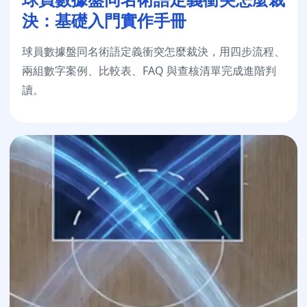
決：基礎入門實作手冊
球員數據盤同名術語定義衝突怎麼裁決，用四步流程、
兩組數字案例、比較表、FAQ 與查核清單完成進階判
讀。