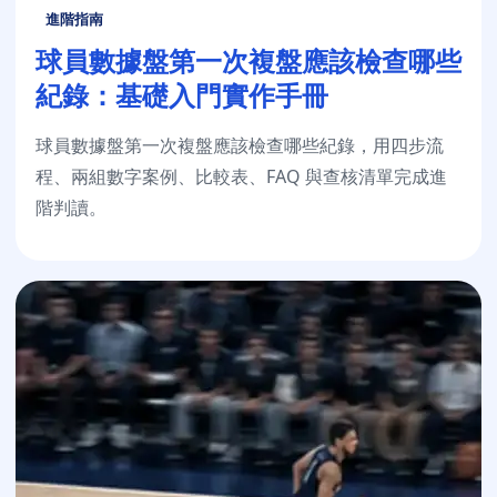
進階指南
球員數據盤第一次複盤應該檢查哪些
紀錄：基礎入門實作手冊
球員數據盤第一次複盤應該檢查哪些紀錄，用四步流
程、兩組數字案例、比較表、FAQ 與查核清單完成進
階判讀。