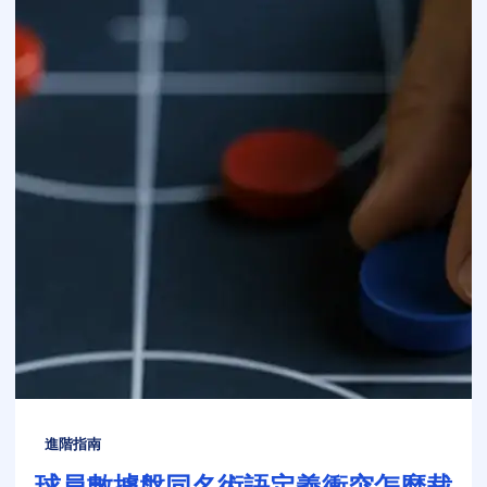
進階指南
球員數據盤同名術語定義衝突怎麼裁