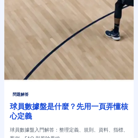
問題解答
球員數據盤是什麼？先用一頁弄懂核
心定義
球員數據盤入門解答：整理定義、規則、資料、指標、